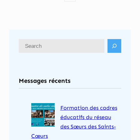
R
e
c
h
Messages récents
e
r
c
Formation des cadres
h
éducatifs du réseau
e
des Sœurs des Saints-
r
Cœurs