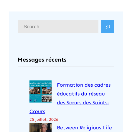
R
e
c
h
Messages récents
e
r
c
Formation des cadres
h
éducatifs du réseau
e
des Sœurs des Saints-
r
Cœurs
25 juillet, 2026
Between Religious Life