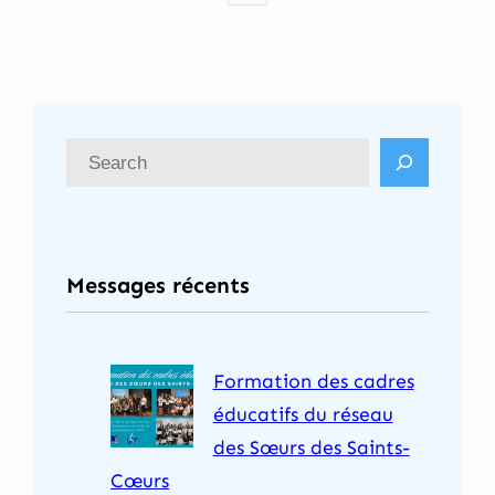
R
e
c
h
Messages récents
e
r
c
Formation des cadres
h
éducatifs du réseau
e
des Sœurs des Saints-
r
Cœurs