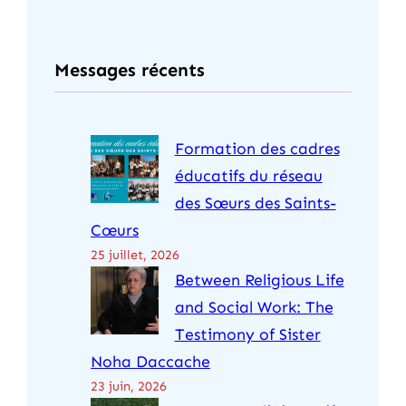
c
h
Messages récents
e
r
c
Formation des cadres
h
éducatifs du réseau
e
des Sœurs des Saints-
r
Cœurs
25 juillet, 2026
Between Religious Life
and Social Work: The
Testimony of Sister
Noha Daccache
23 juin, 2026