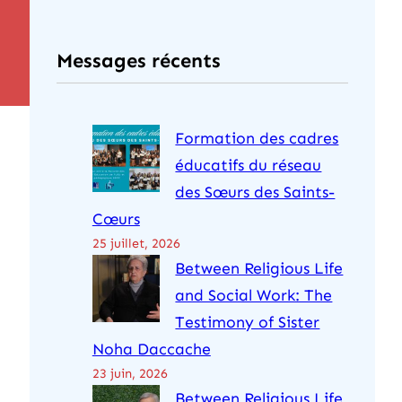
c
h
Messages récents
e
r
c
Formation des cadres
h
éducatifs du réseau
e
des Sœurs des Saints-
r
Cœurs
25 juillet, 2026
Between Religious Life
and Social Work: The
Testimony of Sister
Noha Daccache
23 juin, 2026
Between Religious Life