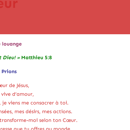
œur
e louange
t Dieu! »
Matthieu 5:8
Prions
ur de Jésus,
 vive d’amour,
, je viens me consacrer à toi.
sées, mes désirs, mes actions.
t transforme-moi selon ton Cœur.
dresse que tu offres au monde,