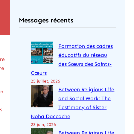
c
h
Messages récents
e
r
c
Formation des cadres
h
éducatifs du réseau
e
re
des Sœurs des Saints-
r
re
Cœurs
25 juillet, 2026
Between Religious Life
un
and Social Work: The
Testimony of Sister
s
Noha Daccache
23 juin, 2026
Between Religious Life