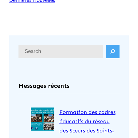
Dernières Nouvelles
R
e
c
h
Messages récents
e
r
c
Formation des cadres
h
éducatifs du réseau
e
des Sœurs des Saints-
r