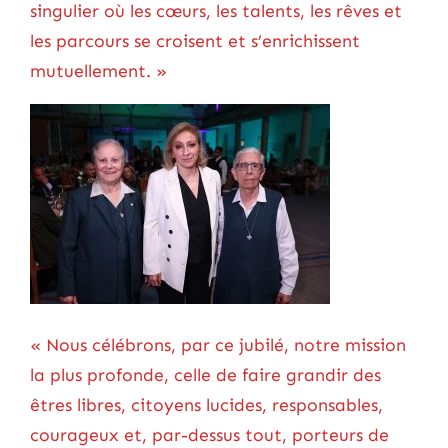
singulier où les cœurs, les talents, les rêves et
les parcours se croisent et s’enrichissent
mutuellement. »
« Nous célébrons, par ce jubilé, notre mission
la plus profonde, celle de faire grandir des
êtres libres, citoyens lucides, responsables,
courageux et, par-dessus tout, porteurs de