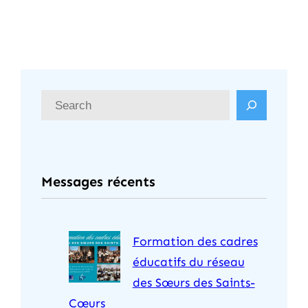
R
e
c
h
Messages récents
e
r
c
Formation des cadres
h
éducatifs du réseau
e
des Sœurs des Saints-
r
Cœurs