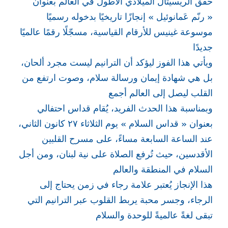
حقق الريسيتال الميلادي الأطول في العالم بعنوان
« رنّم عَمانوئيل » إنجازًا تاريخيًا بدخوله رسميًا
موسوعة غينيس للأرقام القياسية، مسجّلًا رقمًا عالميًا
جديدًا
ويأتي هذا الفوز ليؤكد أن الترانيم ليست مجرد ألحان،
بل هي شهادة إيمان ورسالة سلام، وصوت ارتفع من
القلب ليصل إلى العالم أجمع
وبمناسبة هذا الحدث الفريد، يُقام قداس احتفالي
بعنوان « قداس السلام » يوم الثلاثاء ٢٧ كانون الثاني،
عند الساعة السابعة مساءً، على مسرح القلبين
الأقدسين، حيث تُرفع الصلاة على نية لبنان، ومن أجل
السلام في المنطقة والعالم
هذا الإنجاز يُعتبر علامة رجاء في زمن يحتاج إلى
الرجاء، وجسر محبة يربط القلوب عبر الترانيم التي
تبقى لغةً عالميةً للوحدة والسلام