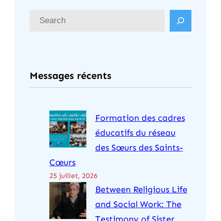
R
e
c
h
Messages récents
e
r
c
Formation des cadres
h
éducatifs du réseau
e
des Sœurs des Saints-
r
Cœurs
25 juillet, 2026
Between Religious Life
and Social Work: The
Testimony of Sister