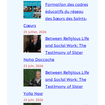
Formation des cadres
h
éducatifs du réseau
e
des Sœurs des Saints-
r
Cœurs
25 juillet, 2026
Between Religious Life
and Social Work: The
Testimony of Sister
Noha Daccache
23 juin, 2026
Between Religious Life
and Social Work: The
Testimony of Sister
Yolla Nasr
23 juin, 2026