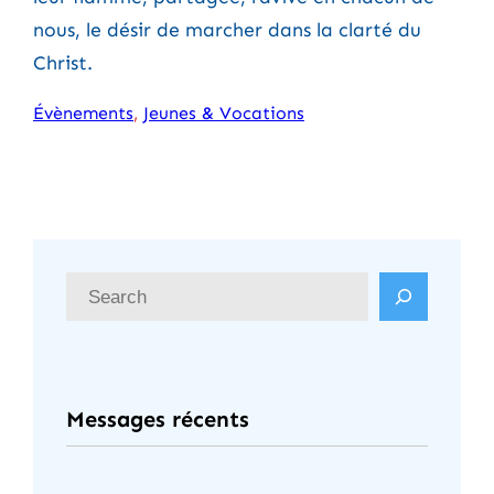
nous, le désir de marcher dans la clarté du
Christ.
Évènements
, 
Jeunes & Vocations
R
e
c
h
Messages récents
e
r
c