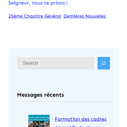
Seigneur, nous te prions !
25ème Chapitre Général
, 
Dernières Nouvelles
R
e
c
h
Messages récents
e
r
c
Formation des cadres
h