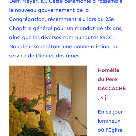
Deni Meyer, s.j. Cette cérémonie a rassemblé
le nouveau gouvernement de la
Congrégation, récemment élu lors du 25e
Chapitre général pour un mandat de six ans,
ainsi que les diverses communautés SSCC.
Nous leur souhaitons une bonne mission, au
service de Dieu et des âmes.
Homélie
du Père
DACCACHE
, s.j.
En ce jour
lumineux
où l’Église