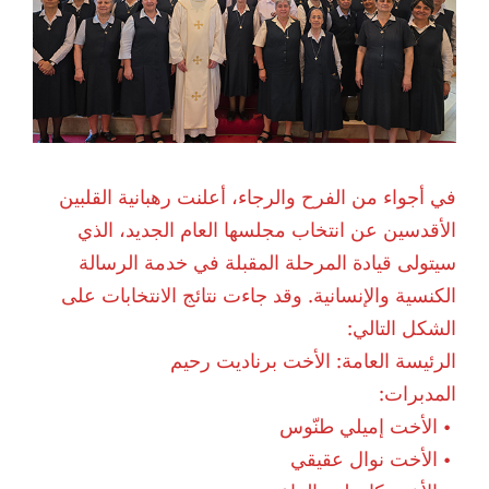
في أجواء من الفرح والرجاء، أعلنت رهبانية القلبين
الأقدسين عن انتخاب مجلسها العام الجديد، الذي
سيتولى قيادة المرحلة المقبلة في خدمة الرسالة
الكنسية والإنسانية.
وقد جاءت نتائج الانتخابات على
الشكل التالي:
‎الرئيسة العامة: الأخت برناديت رحيم
‎المدبرات:
‎ • الأخت إميلي طنّوس
‎ • الأخت نوال عقيقي