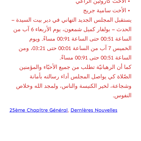
‎ • الأخت كارولين الراعي
‎ • الأخت سامية جريج
‎يستقبل المجلس الجديد التهاني في دير بيت السيدة –
الحدث – بولفار كميل شمعون، يوم الأربعاء 6 آب من
الساعة 15:00 حتى الساعة 19:00 مساءً. ويوم
الخميس 7 آب من الساعة 10:00 حتى 12:30، ومن
الساعة 15:00 حتى 19:00 مساءً.
‎كما أن الرهبانيّة تطلب من جميع الأحبّاء والمؤمنين
الصّلاة كي يواصل المجلس أداء رسالته بأمانة
وشجاعة، ‎لخير الكنيسة والناس، ولمجد الله وخلاص
النفوس.
25ème Chapitre Général
, 
Dernières Nouvelles