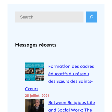
R
e
c
h
Messages récents
e
r
c
Formation des cadres
h
éducatifs du réseau
e
des Sœurs des Saints-
r
Cœurs
25 juillet, 2026
Between Religious Life
and Social Work: The