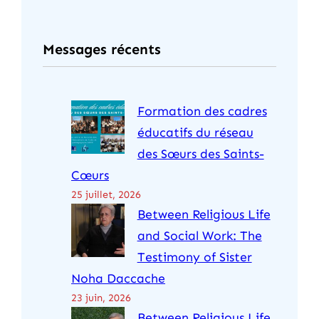
c
h
Messages récents
e
r
c
Formation des cadres
h
éducatifs du réseau
e
des Sœurs des Saints-
r
Cœurs
25 juillet, 2026
Between Religious Life
and Social Work: The
Testimony of Sister
Noha Daccache
23 juin, 2026
Between Religious Life